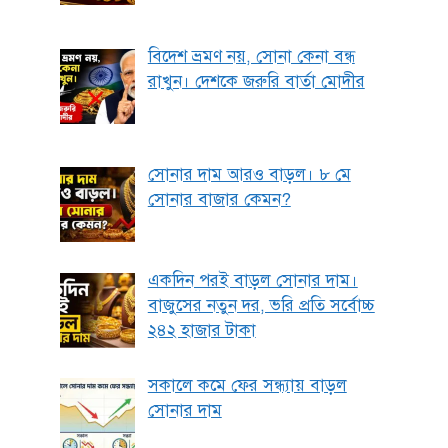
বিদেশ ভ্রমণ নয়, সোনা কেনা বন্ধ
রাখুন। দেশকে জরুরি বার্তা মোদীর
সোনার দাম আরও বাড়ল। ৮ মে
সোনার বাজার কেমন?
একদিন পরই বাড়ল সোনার দাম।
বাজুসের নতুন দর, ভরি প্রতি সর্বোচ্চ
২৪২ হাজার টাকা
সকালে কমে ফের সন্ধ্যায় বাড়ল
সোনার দাম