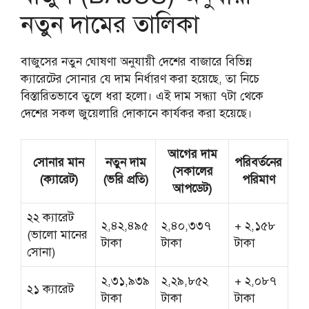
নতুন দামের তালিকা
বাজুসের নতুন ঘোষণা অনুযায়ী দেশের বাজারে বিভিন্ন
ক্যারেটের সোনার যে দাম নির্ধারণ করা হয়েছে, তা নিচে
বিস্তারিতভাবে তুলে ধরা হলো। এই দাম সন্ধ্যা ৭টা থেকে
দেশের সকল জুয়েলারি দোকানে কার্যকর করা হয়েছে।
আগের দাম
সোনার মান
নতুন দাম
পরিবর্তনের
(সকালের
(ক্যারেট)
(ভরি প্রতি)
পরিমাণ
আপডেট)
২২ ক্যারেট
২,৪২,৪৯৫
২,৪০,৩৩৭
+ ২,১৫৮
(ভালো মানের
টাকা
টাকা
টাকা
সোনা)
২,৩১,৯৩৯
২,২৯,৮৫২
+ ২,০৮৭
২১ ক্যারেট
টাকা
টাকা
টাকা