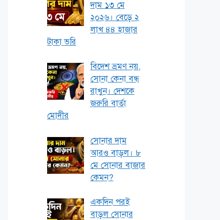
দাম ১৩ মে
২০২৬। বেড়ে ২
লাখ ৪৪ হাজার
টাকা ভরি
বিদেশ ভ্রমণ নয়,
সোনা কেনা বন্ধ
রাখুন। দেশকে
জরুরি বার্তা
মোদীর
সোনার দাম
আরও বাড়ল। ৮
মে সোনার বাজার
কেমন?
একদিন পরই
বাড়ল সোনার