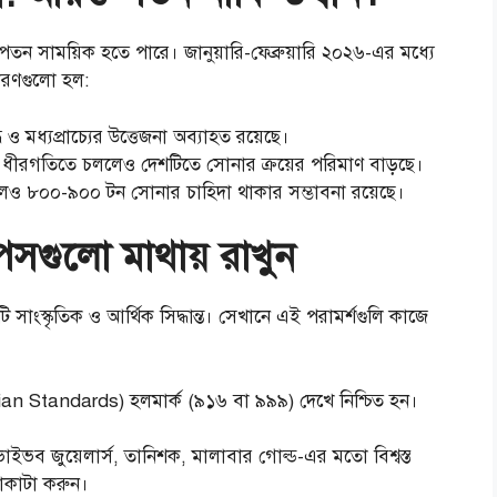
তন সাময়িক হতে পারে। জানুয়ারি-ফেব্রুয়ারি ২০২৬-এর মধ্যে
কারণগুলো হল:
ধ ও মধ্যপ্রাচ্যের উত্তেজনা অব্যাহত রয়েছে।
নীতি ধীরগতিতে চললেও দেশটিতে সোনার ক্রয়ের পরিমাণ বাড়ছে।
ালেও ৮০০-৯০০ টন সোনার চাহিদা থাকার সম্ভাবনা রয়েছে।
সগুলো মাথায় রাখুন
াংস্কৃতিক ও আর্থিক সিদ্ধান্ত। সেখানে এই পরামর্শগুলি কাজে
ian Standards) হলমার্ক (৯১৬ বা ৯৯৯) দেখে নিশ্চিত হন।
্ড, ভাইভব জুয়েলার্স, তানিশক, মালাবার গোল্ড-এর মতো বিশ্বস্ত
েনাকাটা করুন।