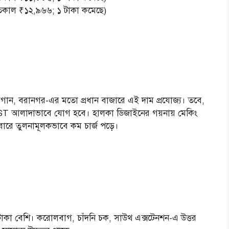
(গতকাল ₹১২,৯৬৬; ১ টাকা কমেছে)
াগান, বরানগর-এর মতো প্রধান বাজারে এই দাম প্রযোজ্য। তবে,
ST আলাদাভাবে যোগ হবে। হালকা ডিজাইনের গয়নায় মেকিং
বারে তুলনামূলকভাবে কম চার্জ পড়ে।
২০ টাকা বেশি। করোলবাগ, চাঁদনি চক, সাউথ এক্সটেনশন-এ উত্তর