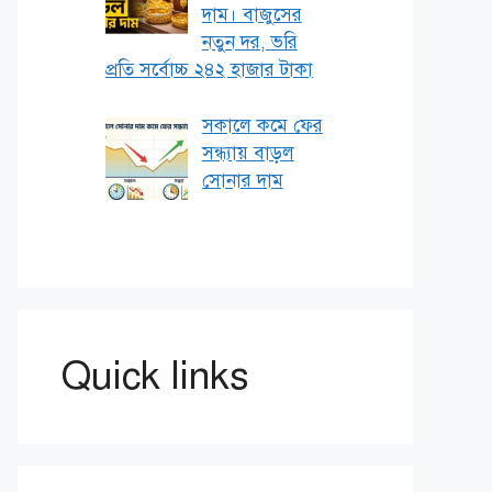
দাম। বাজুসের
নতুন দর, ভরি
প্রতি সর্বোচ্চ ২৪২ হাজার টাকা
সকালে কমে ফের
সন্ধ্যায় বাড়ল
সোনার দাম
Quick links