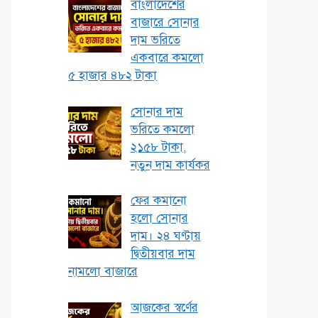
বাংলাদেশের
বাজারে সোনার
দাম ভরিতে
একবারে কমলো
৫ হাজার ৪৮২ টাকা
সোনার দাম
ভরিতে কমলো
২১৫৮ টাকা,
নতুন দাম কার্যকর
ফের কমানো
হলো সোনার
দাম। ২৪ ঘণ্টায়
দ্বিতীয়বার দাম
নামলো বাজারে
আজকের স্বর্ণের