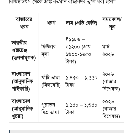
বিভিন্ন উৎস থেকে প্রাপ্ত বর্তমান বাজারদর তুলে ধরা হলো:
বাজারের
সময়কাল/
ধরণ
দাম (প্রতি কেজি)
ধরন
সূত্র
₹১১৮৬ –
ভারতীয়
ফিউচার
₹১২০০ (প্রায়
মার্চ
এক্সচেঞ্জ
মূল্য
১৬০০-১৬৫০
২০২৬
(তুলনামূলক)
টাকা)
বাংলাদেশ
২০২৬
খাঁটি তামা
১,৪৫০ – ১,৫৫০
(আনুমানিক
(বাজার
(মিলবেরি)
টাকা
পাইকারি)
বিশেষজ্ঞ)
বাংলাদেশ
২০২৬
পুরাতন
১,১৫০ – ১,৩৫০
(আনুমানিক
(বাজার
মিশ্র তামা
টাকা
খুচরা)
বিশেষজ্ঞ)